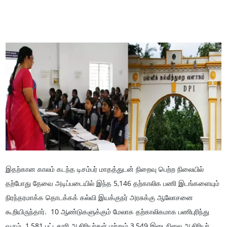
இதற்கான காலம் கடந்த டிசம்பர் மாதத்துடன் நிறைவு பெற்ற நிலையில்
தற்போது தேவை அடிப்படையில் இந்த 5,146 தற்காலிக பணி இடங்களையும்
நிரந்தரமாக்க தொடக்கக் கல்வி இயக்குநர் அரசுக்கு ஆலோசனை
கூறியிருந்தார். 10 ஆண்டுகளுக்கும் மேலாக தற்காலிகமாக பணிபுரிந்து
வரும் 1,581 பட்டதாரி ஆசிரியர்கள் மற்றும் 3,549 இடைநிலை ஆசிரியர்