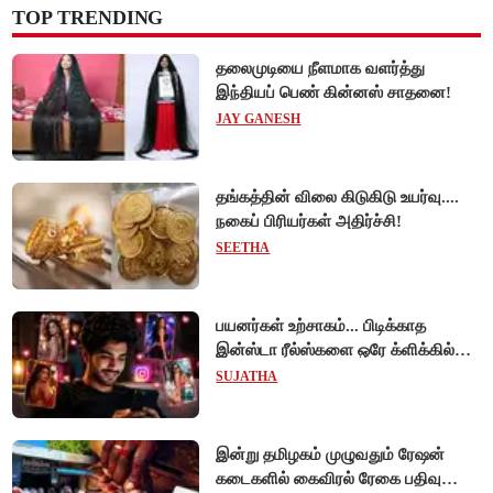
TOP TRENDING
தலைமுடியை நீளமாக வளர்த்து
இந்தியப் பெண் கின்னஸ் சாதனை!
JAY GANESH
தங்கத்தின் விலை கிடுகிடு உயர்வு....
நகைப் பிரியர்கள் அதிர்ச்சி!
SEETHA
பயனர்கள் உற்சாகம்... பிடிக்காத
இன்ஸ்டா ரீல்ஸ்களை ஒரே க்ளிக்கில்
மாற்றியமைக்கலாம்!
SUJATHA
இன்று தமிழகம் முழுவதும் ரேஷன்
கடைகளில் கைவிரல் ரேகை பதிவு