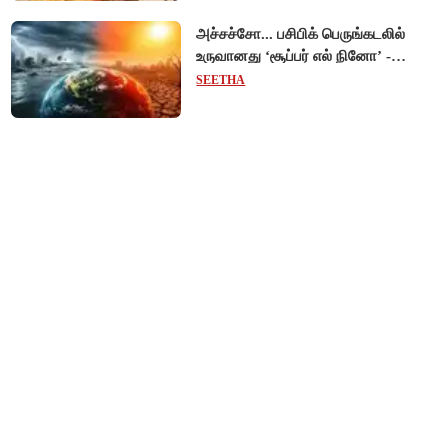
அச்சச்சோ... பசிபிக் பெருங்கடலில்
உருவானது ‘சூப்பர் எல் நினோ’ -
வானிலை ஆய்வாளர் எச்சரிக்கை!
SEETHA