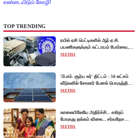
சண்டையிடும் கோழி!
TOP TRENDING
ரயில் ஏசி பெட்டிகளில் ஆர்.ஏ.சி.
பயணிகளுக்கும் கட்டாயம் போர்வை,
கம்பளி வழங்க உத்தரவு!
SEETHA
'பி.எம். சூர்ய கர்' திட்டம் - 50 லட்சம்
வீடுகளில் சோலார் பேனல் பொருத்தி
மத்திய அரசு சாதனை!
SEETHA
காலையிலேயே அதிர்ச்சி... எகிறப்
போகுது தங்கம் விலை... சர்வதேச
சந்தையில் $192 உயர்வு - இந்திய
SEETHA
சந்தையில் பெரும்தாக்கம்!