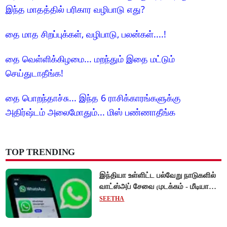
இந்த மாதத்தில் பரிகார வழிபாடு எது?
தை மாத சிறப்புக்கள், வழிபாடு, பலன்கள்....!
தை வெள்ளிக்கிழமை... மறந்தும் இதை மட்டும்
செய்துடாதீங்க!
தை பொறந்தாச்சு... இந்த 6 ராசிக்காரங்களுக்கு
அதிர்ஷ்டம் அலைமோதும்... மிஸ் பண்ணாதீங்க
TOP TRENDING
இந்தியா உள்ளிட்ட பல்வேறு நாடுகளில்
வாட்ஸ்அப் சேவை முடக்கம் - மீடியா
கோப்புகளை அனுப்ப முடியாமல்
SEETHA
பயனர்கள் அவதி!