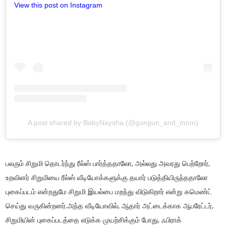
View this post on Instagram
A post shared by BabyNaysha (@gungun_and_mom)
பலரும் சிறுமி தொடர்ந்து ரீல்ஸ் பார்த்ததாலோ, அல்லது அவரது பெற்றோர்,
உறவினர் சிறுமியை ரீல்ஸ் வீடியோக்களுக்கு தயார் படுத்தியிருந்ததாலோ
புகைப்படம் என்றதுமே சிறுமி இயல்பை மறந்து விடுகிறார் என்று கமெண்ட்
செய்து வருகின்றனர்.அந்த வீடியோவில், ஆதார் அட்டைக்காக ஆபரேட்டர்,
சிறுமியின் புகைப்படத்தை எடுக்க முயற்சிக்கும் போது, ​​ஃபிராக்