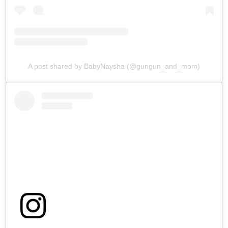
A post shared by BabyNaysha (@gungun_and_mom)