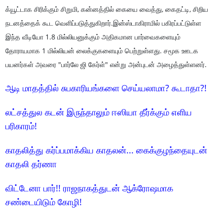
க்யூட்டாக சிரிக்கும் சிறுமி, கன்னத்தில் கையை வைத்து, கைதட்டி, சிறிய
நடனத்தைக் கூட வெளிப்படுத்துகிறார்.இன்ஸ்டாகிராமில் பகிரப்பட்டுள்ள
இந்த வீடியோ 1.8 மில்லியனுக்கும் அதிகமான பார்வைகளையும்
தோராயமாக 1 மில்லியன் லைக்குகளையும் பெற்றுள்ளது. சமூக ஊடக
பயனர்கள் அவரை "பார்லே ஜி கேர்ள்" என்று அன்புடன் அழைத்துள்ளனர்.
ஆடி மாதத்தில் சுபகாரியங்களை செய்யலாமா? கூடாதா?!
லட்சத்துல கடன் இருந்தாலும் ஈஸியா தீர்க்கும் எளிய
பரிகாரம்!
காதலித்து கர்ப்பமாக்கிய காதலன்... கைக்குழந்தையுடன்
காதலி தர்ணா
விட்டேனா பார்!! ராஜநாகத்துடன் ஆக்ரோஷமாக
சண்டையிடும் கோழி!