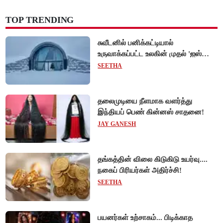
TOP TRENDING
சுவீடனில் பனிக்கட்டியால்
உருவாக்கப்பட்ட உலகின் முதல் 'ஐஸ்
ஓட்டல்'!
SEETHA
தலைமுடியை நீளமாக வளர்த்து
இந்தியப் பெண் கின்னஸ் சாதனை!
JAY GANESH
தங்கத்தின் விலை கிடுகிடு உயர்வு....
நகைப் பிரியர்கள் அதிர்ச்சி!
SEETHA
பயனர்கள் உற்சாகம்... பிடிக்காத