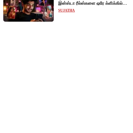
இன்ஸ்டா ரீல்ஸ்களை ஒரே க்ளிக்கில்
மாற்றியமைக்கலாம்!
SUJATHA