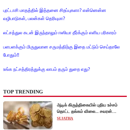
புரட்டாசி மாதத்தில் இத்தனை சிறப்புகளா? என்னென்ன
வழிபாடுகள், பலன்கள் தெரியுமா?
லட்சத்துல கடன் இருந்தாலும் ஈஸியா தீர்க்கும் எளிய பரிகாரம்
பளபளக்கும் மிருதுவான சருமத்திற்கு இதை மட்டும் செய்தாலே
போதும்!!
உங்க நட்சத்திரத்துக்கு லாபம் தரும் துறை எது?
TOP TRENDING
ஆடிக் கிருத்திகையில் புதிய உச்சம்
தொட்ட தங்கம் விலை... சவரன்
ரூ.1,10,000-ஐ கடந்து விற்பனை!
SUJATHA