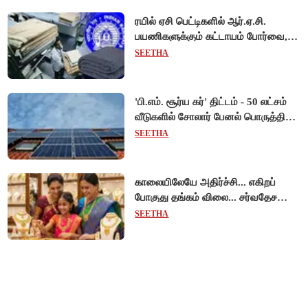
ரயில் ஏசி பெட்டிகளில் ஆர்.ஏ.சி.
பயணிகளுக்கும் கட்டாயம் போர்வை,
கம்பளி வழங்க உத்தரவு!
SEETHA
'பி.எம். சூர்ய கர்' திட்டம் - 50 லட்சம்
வீடுகளில் சோலார் பேனல் பொருத்தி
மத்திய அரசு சாதனை!
SEETHA
காலையிலேயே அதிர்ச்சி... எகிறப்
போகுது தங்கம் விலை... சர்வதேச
சந்தையில் $192 உயர்வு - இந்திய
SEETHA
சந்தையில் பெரும்தாக்கம்!