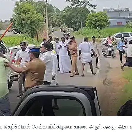
க்க நிகழ்ச்சியில் செவ்வாய்க்கிழமை காலை அருள் தனது ஆத