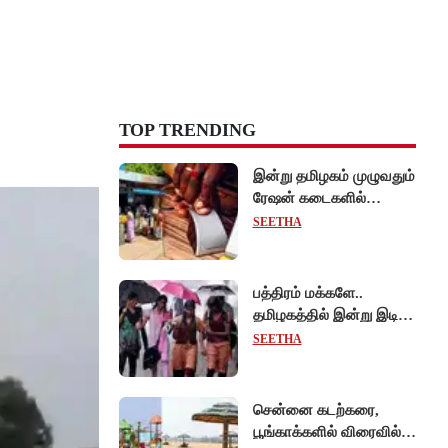
TOP TRENDING
இன்று தமிழகம் முழுவதும்
ரேஷன் கடைகளில்
கைவிரல் ரேகை பதிவு
SEETHA
சிறப்பு முகாம்!
பத்திரம் மக்களே..
தமிழகத்தில் இன்று இடி,
மின்னலுடன் மழைக்கு
SEETHA
வாய்ப்பு!
சென்னை கடற்கரை,
பூங்காக்களில் விரைவில்