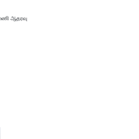
புமணி ஆதரவு