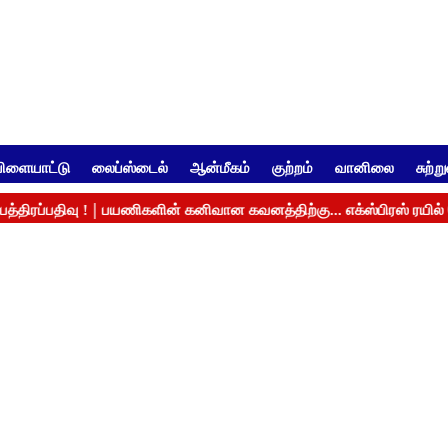
ிளையாட்டு
லைப்ஸ்டைல்
ஆன்மீகம்
குற்றம்
வானிலை
சுற்ற