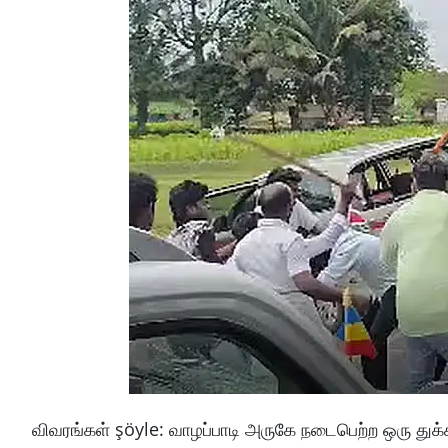
விவரங்கள் şöyle: வாழப்பாடி அருகே நடைபெற்ற ஒரு து