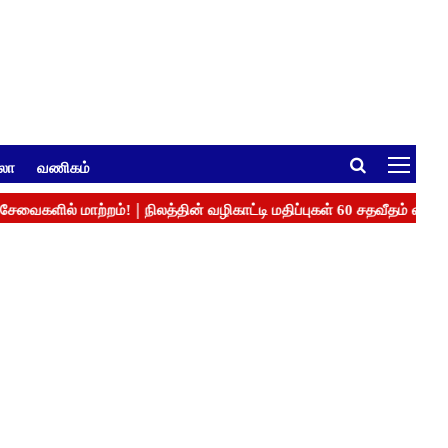
ுலா
வணிகம்