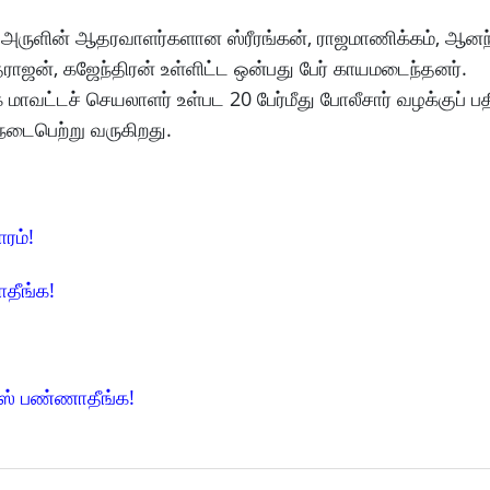
ஏ அருளின் ஆதரவாளர்களான ஸ்ரீரங்கன், ராஜமாணிக்கம், ஆனந்
ாஜன், கஜேந்திரன் உள்ளிட்ட ஒன்பது பேர் காயமடைந்தனர்.
மாவட்டச் செயலாளர் உள்பட 20 பேர்மீது போலீசார் வழக்குப் பத
டைபெற்று வருகிறது.
ாரம்!
ாதீங்க!
ிஸ் பண்ணாதீங்க!