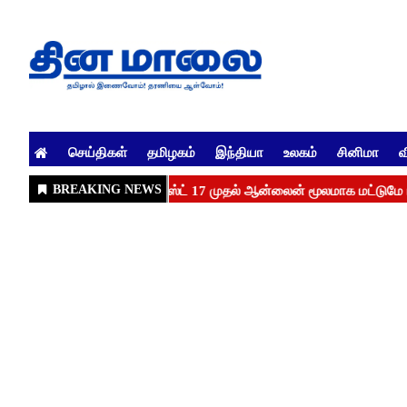
செய்திகள்
தமிழகம்
இந்தியா
உலகம்
சினிமா
வ