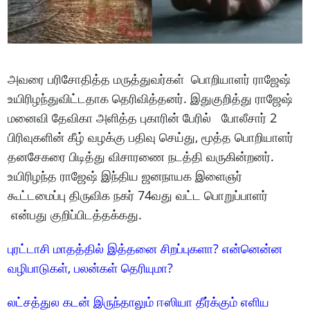
அவரை பரிசோதித்த மருத்துவர்கள் பொறியாளர் ராஜேஷ்
உயிரிழந்துவிட்டதாக தெரிவித்தனர். இதுகுறித்து ராஜேஷ்
மனைவி தேவிகா அளித்த புகாரின் பேரில் போலீசார் 2
பிரிவுகளின் கீழ் வழக்கு பதிவு செய்து, மூத்த பொறியாளர்
தனசேகரை பிடித்து விசாரணை நடத்தி வருகின்றனர்.
உயிரிழந்த ராஜேஷ் இந்திய ஜனநாயக இளைஞர்
கூட்டமைப்பு திருவிக நகர் 74வது வட்ட பொறுப்பாளர்
என்பது குறிப்பிடத்தக்கது.
புரட்டாசி மாதத்தில் இத்தனை சிறப்புகளா? என்னென்ன
வழிபாடுகள், பலன்கள் தெரியுமா?
லட்சத்துல கடன் இருந்தாலும் ஈஸியா தீர்க்கும் எளிய