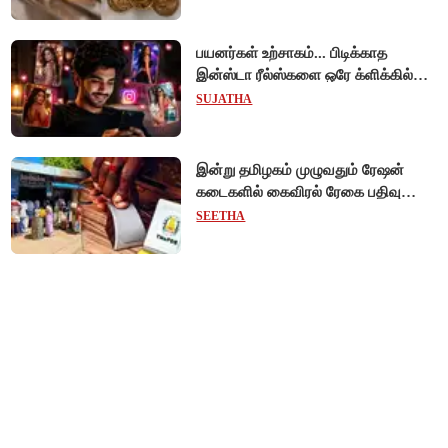
பயனர்கள் உற்சாகம்... பிடிக்காத
இன்ஸ்டா ரீல்ஸ்களை ஒரே க்ளிக்கில்
மாற்றியமைக்கலாம்!
SUJATHA
இன்று தமிழகம் முழுவதும் ரேஷன்
கடைகளில் கைவிரல் ரேகை பதிவு
சிறப்பு முகாம்!
SEETHA