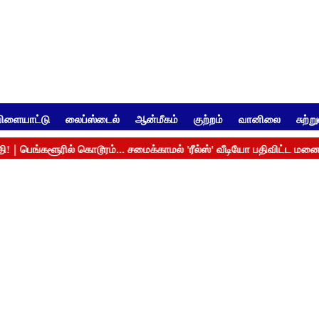
ிளையாட்டு
லைப்ஸ்டைல்
ஆன்மீகம்
குற்றம்
வானிலை
சுற்ற