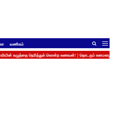
ுலா
வணிகம்