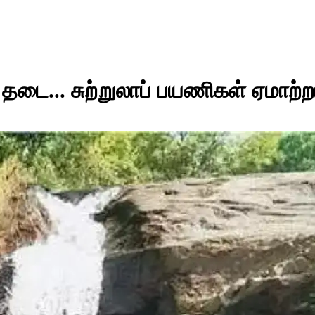
 தடை... சுற்றுலாப் பயணிகள் ஏமாற்ற