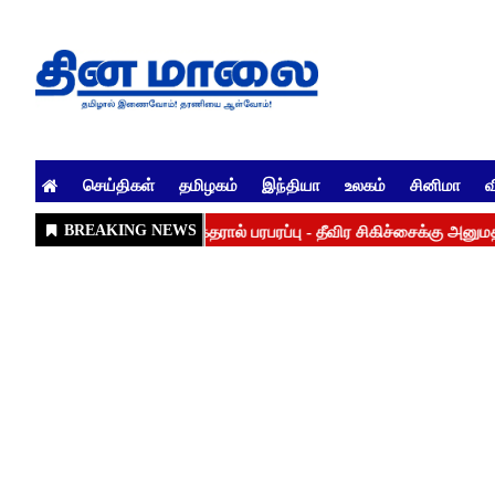
செய்திகள்
தமிழகம்
இந்தியா
உலகம்
சினிமா
வ