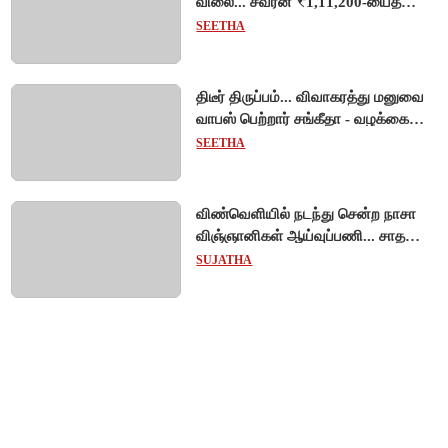
விலை... சவரன் ₹1,11,200-யைத்
தொட்டது!
SEETHA
திடீர் திருப்பம்... விவாகரத்து மனுவை
வாபஸ் பெற்றார் சங்கீதா - வழக்கை
முடித்து வைத்தது செங்கல்பட்டு
SEETHA
நீதிமன்றம்!
விண்வெளியில் நடந்து சென்ற நாசா
விஞ்ஞானிகள் ஆய்வுப்பணி... சாதனை
!
SUJATHA