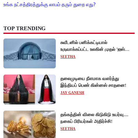
உங்க நட்சத்திரத்துக்கு லாபம் தரும் துறை எது?
TOP TRENDING
சுவீடனில் பனிக்கட்டியால்
உருவாக்கப்பட்ட உலகின் முதல் 'ஐஸ்
ஓட்டல்'!
SEETHA
தலைமுடியை நீளமாக வளர்த்து
இந்தியப் பெண் கின்னஸ் சாதனை!
JAY GANESH
தங்கத்தின் விலை கிடுகிடு உயர்வு....
நகைப் பிரியர்கள் அதிர்ச்சி!
SEETHA