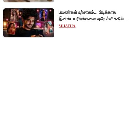
பயனர்கள் உற்சாகம்... பிடிக்காத
இன்ஸ்டா ரீல்ஸ்களை ஒரே க்ளிக்கில்
மாற்றியமைக்கலாம்!
SUJATHA