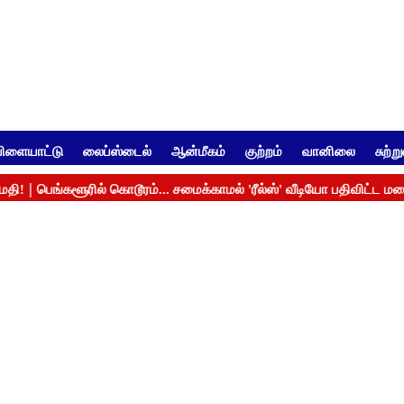
ிளையாட்டு
லைப்ஸ்டைல்
ஆன்மீகம்
குற்றம்
வானிலை
சுற்ற