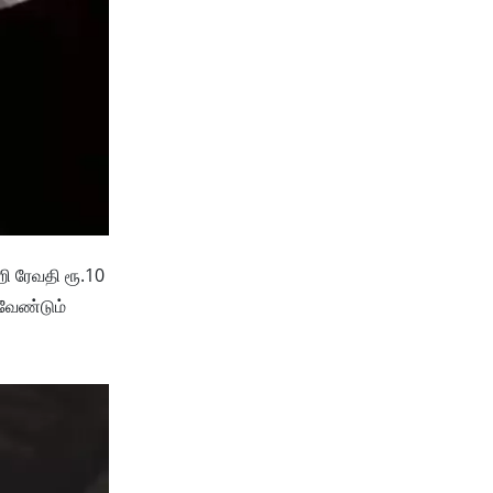
றி ரேவதி ரூ.10
 வேண்டும்