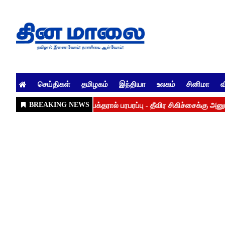
செய்திகள்
தமிழகம்
இந்தியா
உலகம்
சினிமா
வ