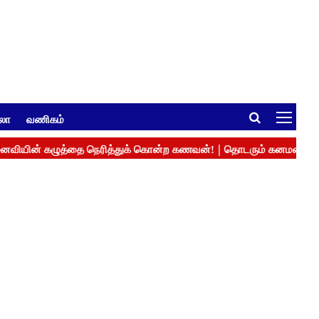
ுலா
வணிகம்