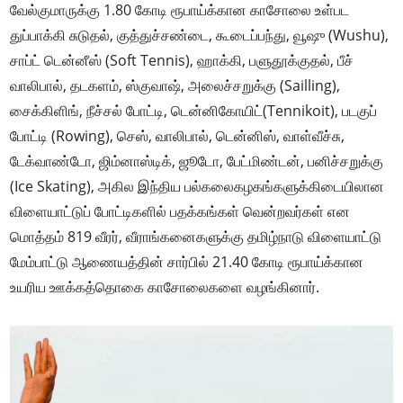
வேல்குமாருக்கு 1.80 கோடி ரூபாய்க்கான காசோலை உள்பட
துப்பாக்கி சுடுதல், குத்துச்சண்டை, கூடைப்பந்து, வூஷு (Wushu),
சாப்ட் டென்னீஸ் (Soft Tennis), ஹாக்கி, பளுதூக்குதல், பீச்
வாலிபால், தடகளம், ஸ்குவாஷ், அலைச்சறுக்கு (Sailling),
சைக்கிளிங், நீச்சல் போட்டி, டென்னிகோயிட்(Tennikoit), படகுப்
போட்டி (Rowing), செஸ், வாலிபால், டென்னிஸ், வாள்வீச்சு,
டேக்வாண்டோ, ஜிம்னாஸ்டிக், ஜூடோ, பேட்மிண்டன், பனிச்சறுக்கு
(Ice Skating), அகில இந்திய பல்கலைகழகங்களுக்கிடையிலான
விளையாட்டுப் போட்டிகளில் பதக்கங்கள் வென்றவர்கள் என
மொத்தம் 819 வீரர், வீராங்கனைகளுக்கு தமிழ்நாடு விளையாட்டு
மேம்பாட்டு ஆணையத்தின் சார்பில் 21.40 கோடி ரூபாய்க்கான
உயரிய ஊக்கத்தொகை காசோலைகளை வழங்கினார்.