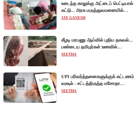
உடைந்த காலுக்கு அட்டைப் பெட்டியால்
கட்டு... அரசு மருத்துவமனையில்
விநோத சிகிச்சை... அதிர்ச்சி வீடியோ!
JAY GANESH
கீழடி மரபணு ஆய்வில் புதிய தகவல்...
பண்டைய தமிழர்கள் உணவில்
அதிகளவு இறைச்சி பயன்பாடு!
SEETHA
UPI பரிவர்த்தனைகளுக்குக் கட்டணம்
வசூல் - சட்டத்திருத்த மசோதா
நிறைவேற்றம்!
SEETHA