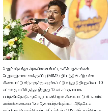
மேலும் சர்வதேச அளவிலான போட்டிகளில் பதக்கங்கள்
பெறுவதற்கான ஊக்குவிப்பு (MIMS) திட்டத்தின் கீழ் உள்ள
விளையாட்டு வீரர்களுக்கு வழங்கப்பட்டு வந்து நிதியுதவியை 10
லட்சம் ரூபாயிலிருந்து இருந்து 12 லட்சம் ரூபாயாக
உயர்த்தியதோடு, தற்போது பயன்பெறும் விளையாட்டு வீரர்களின்
எண்ணிக்கையை 125 ஆக உயர்த்தியுள்ளார். அதேபோல்
சாம்பியன் டெவலப்மெண்ட் திட்டத்தின் (CDS) கீழ் பயன்பெறும்