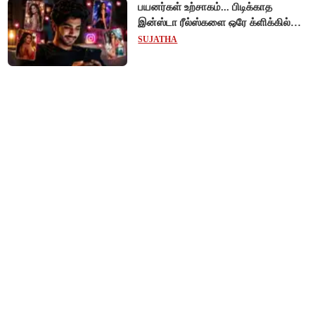
பயனர்கள் உற்சாகம்... பிடிக்காத
இன்ஸ்டா ரீல்ஸ்களை ஒரே க்ளிக்கில்
மாற்றியமைக்கலாம்!
SUJATHA