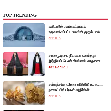
TOP TRENDING
சுவீடனில் பனிக்கட்டியால்
உருவாக்கப்பட்ட உலகின் முதல் 'ஐஸ்
ஓட்டல்'!
SEETHA
தலைமுடியை நீளமாக வளர்த்து
இந்தியப் பெண் கின்னஸ் சாதனை!
JAY GANESH
தங்கத்தின் விலை கிடுகிடு உயர்வு....
நகைப் பிரியர்கள் அதிர்ச்சி!
SEETHA