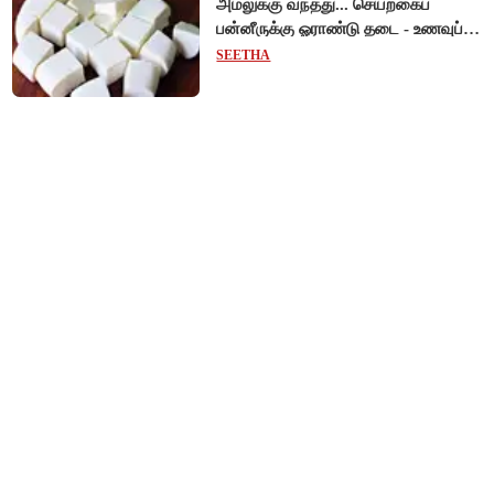
அமலுக்கு வந்தது... செயற்கைப்
பன்னீருக்கு ஓராண்டு தடை - உணவுப்
பாதுகாப்புத் துறை நடவடிக்கை!
SEETHA