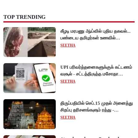
TOP TRENDING
கீழடி மரபணு ஆய்வில் புதிய தகவல்...
பண்டைய தமிழர்கள் உணவில்
அதிகளவு இறைச்சி பயன்பாடு!
SEETHA
UPI பரிவர்த்தனைகளுக்குக் கட்டணம்
வசூல் - சட்டத்திருத்த மசோதா
நிறைவேற்றம்!
SEETHA
திருப்பதியில் செப்.15 முதல் அனைத்து
சிறப்பு தரிசனங்களும் ரத்து -
பிரம்மோற்சவத்திற்கான ஏற்பாடுகள்
SEETHA
தீவிரம்!