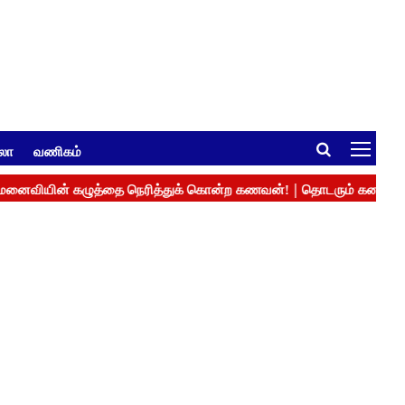
ுலா
வணிகம்