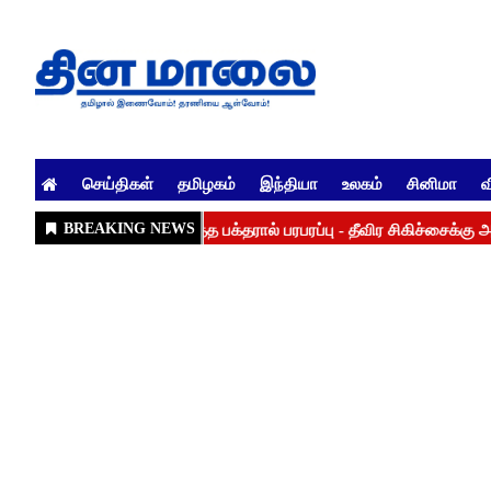
செய்திகள்
தமிழகம்
இந்தியா
உலகம்
சினிமா
வ