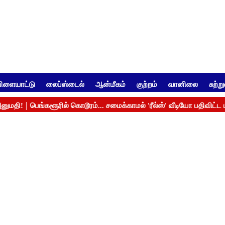
ிளையாட்டு
லைப்ஸ்டைல்
ஆன்மீகம்
குற்றம்
வானிலை
சுற்ற