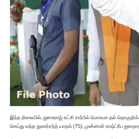
இந்த நிலையில், ஜனசுராஜ் கட்சி சார்பில் மொகமா தல் தொகுதிக்க
செய்து வந்த துலார்சந்த் யாதவ் (75), முன்னாள் ராஷ்ட்ரீய ஜன