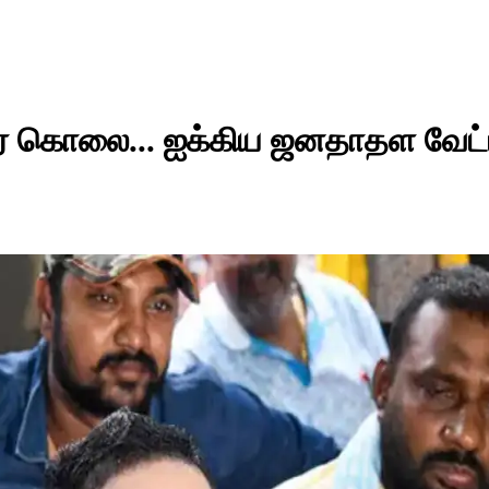
டர் கொலை... ஐக்கிய ஜனதாதள வேட்