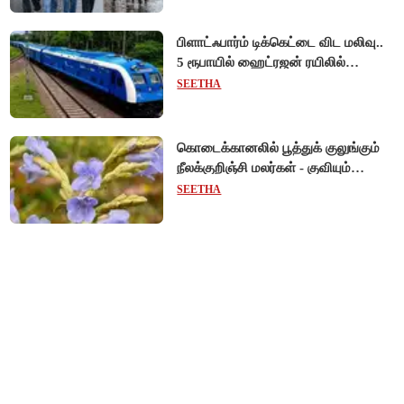
பிளாட்ஃபார்ம் டிக்கெட்டை விட மலிவு..
5 ரூபாயில் ஹைட்ரஜன் ரயிலில்
பயணிக்கலாம்!
SEETHA
கொடைக்கானலில் பூத்துக் குலுங்கும்
நீலக்குறிஞ்சி மலர்கள் - குவியும்
சுற்றுலாப் பயணிகள்!
SEETHA