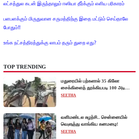
லட்சத்துல கடன் இருந்தாலும் ஈஸியா தீர்க்கும் எளிய பரிகாரம்
பளபளக்கும் மிருதுவான சருமத்திற்கு இதை மட்டும் செய்தாலே
போதும்!!
உங்க நட்சத்திரத்துக்கு லாபம் தரும் துறை எது?
TOP TRENDING
மதுரையில் பற்களால் 35 கிலோ
சைக்கிளைத் தூக்கியபடி 100 அடி
நடந்து சென்று முன்னாள் ராணுவ வீரர்
SEETHA
சாதனை!
வளிமண்டல சுழற்சி.. சென்னையில்
வெளுத்து வாங்கிய கனமழை!
SEETHA