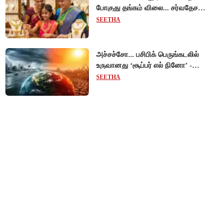
போகுது தங்கம் விலை... சர்வதேச
சந்தையில் $192 உயர்வு - இந்திய
SEETHA
சந்தையில் பெரும்தாக்கம்!
அச்சச்சோ... பசிபிக் பெருங்கடலில்
உருவானது ‘சூப்பர் எல் நினோ’ -
வானிலை ஆய்வாளர் எச்சரிக்கை!
SEETHA