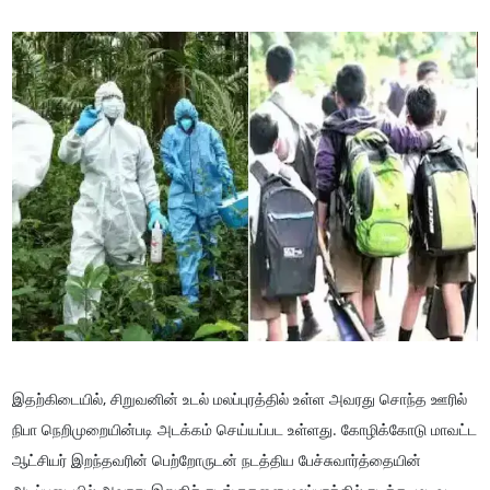
இதற்கிடையில், சிறுவனின் உடல் மலப்புரத்தில் உள்ள அவரது சொந்த ஊரில்
நிபா நெறிமுறையின்படி அடக்கம் செய்யப்பட உள்ளது. கோழிக்கோடு மாவட்ட
ஆட்சியர் இறந்தவரின் பெற்றோருடன் நடத்திய பேச்சுவார்த்தையின்