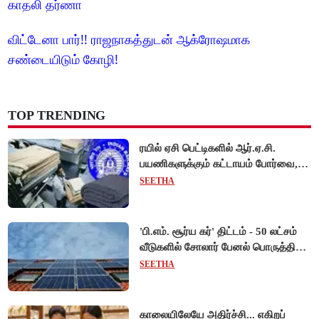
காதலி தர்ணா
விட்டேனா பார்!! ராஜநாகத்துடன் ஆக்ரோஷமாக
சண்டையிடும் கோழி!
TOP TRENDING
ரயில் ஏசி பெட்டிகளில் ஆர்.ஏ.சி.
பயணிகளுக்கும் கட்டாயம் போர்வை,
கம்பளி வழங்க உத்தரவு!
SEETHA
'பி.எம். சூர்ய கர்' திட்டம் - 50 லட்சம்
வீடுகளில் சோலார் பேனல் பொருத்தி
மத்திய அரசு சாதனை!
SEETHA
காலையிலேயே அதிர்ச்சி... எகிறப்