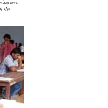
ணப்​பங்​களை
திருந்த