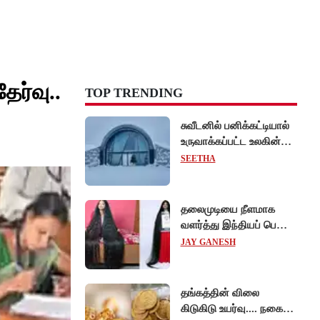
ேர்வு..
TOP TRENDING
சுவீடனில் பனிக்கட்டியால்
உருவாக்கப்பட்ட உலகின்
முதல் 'ஐஸ் ஓட்டல்'!
SEETHA
தலைமுடியை நீளமாக
வளர்த்து இந்தியப் பெண்
கின்னஸ் சாதனை!
JAY GANESH
தங்கத்தின் விலை
கிடுகிடு உயர்வு.... நகைப்