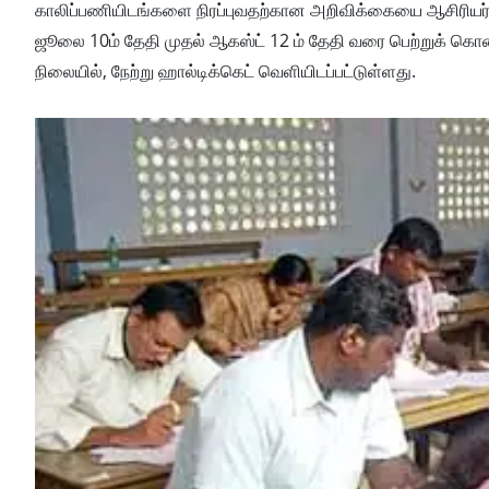
காலிப்​பணி​யிடங்​களை நிரப்​புவதற்​கான அறிவிக்​கையை ஆசிரிய
ஜூலை 10ம் தேதி முதல் ஆகஸ்ட் 12 ம் தேதி வரை பெற்​றுக் ​கொண்​
நிலையில், நேற்று ஹால்டிக்கெட் வெளியிடப்பட்டுள்ளது.