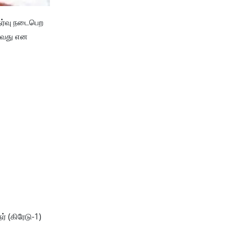
ேர்வு நடைபெற
ய்வது என
ர் (கிரேடு-1)