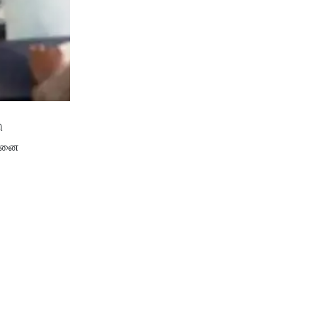
ு
்டனை