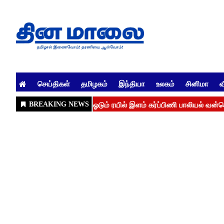
செய்திகள்
தமிழகம்
இந்தியா
உலகம்
சினிமா
வ