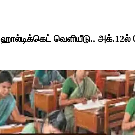
ால்டிக்கெட் வெளியீடு.. அக்.12ல் த