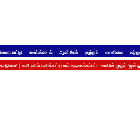
ிளையாட்டு
லைப்ஸ்டைல்
ஆன்மீகம்
குற்றம்
வானிலை
சுற்ற