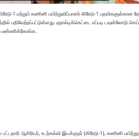
கிரேடு-1 மற்றும் கணினி பயிற்றுவிப்பாளர் கிரேடு-1 பதவிகளுக்கான த
ில் பதிவேற்றப்பட்டுள்ளது. ஹால்டிக்கெட்டை எப்படி டவுன்லோடு செ
க் பண்ணிக்கோங்க.
ட்​ட​தாரி ஆசிரியர், உடற்​கல்வி இயக்​குநர் (கிரேடு-1), கணினி பயிற்​றுந