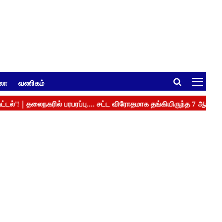
ுலா
வணிகம்