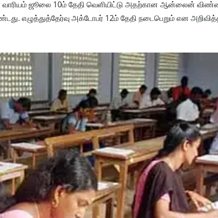
ர் வாரி​யம் ஜூலை 10ம் தேதி வெளி​யிட்டு அதற்​கான ஆன்​லைன் விண்​
டது. எழுத்துத்தேர்வு அக்டோபர் 12ம் தேதி நடை​பெறும் என அறி​வித்​