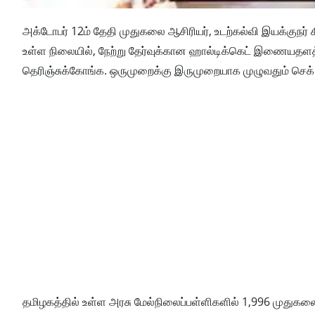
அக்டோபர் 12ம் தேதி முதுகலை ஆசிரியர், உடற்கல்வி இயக்குநர் 
உள்ள நிலையில், நேற்று தேர்வுக்கான ஹால்டிக்கெட் இணையதளத்த
தெரிஞ்சுக்கோங்க. ஒருமுறைக்கு இருமுறையாக முழுவதும் செ
தமிழகத்​தில் உள்ள அரசு மேல்​நிலைப்​பள்​ளி​களில் 1,996 முதுகலை ப