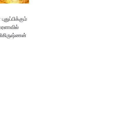
துப்பிக்கும்
ேரளாவில்
னிகிருஷ்ணன்