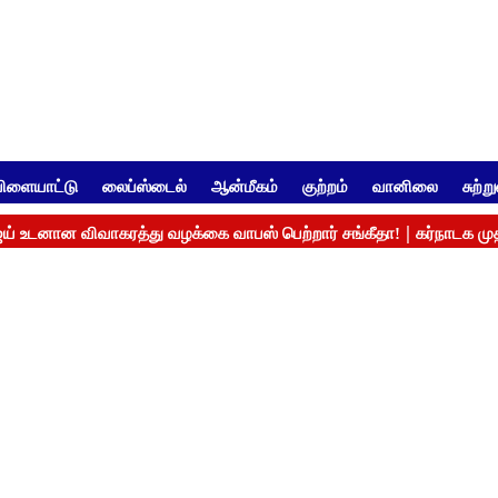
ிளையாட்டு
லைப்ஸ்டைல்
ஆன்மீகம்
குற்றம்
வானிலை
சுற்ற