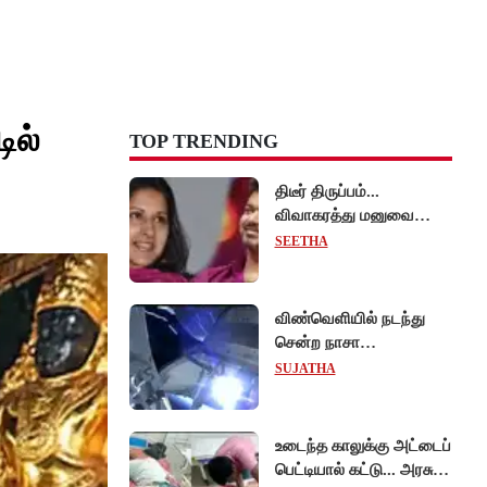
ில்
TOP TRENDING
திடீர் திருப்பம்...
விவாகரத்து மனுவை
வாபஸ் பெற்றார் சங்கீதா -
SEETHA
வழக்கை முடித்து
வைத்தது செங்கல்பட்டு
நீதிமன்றம்!
விண்வெளியில் நடந்து
சென்ற நாசா
விஞ்ஞானிகள்
SUJATHA
ஆய்வுப்பணி... சாதனை !
உடைந்த காலுக்கு அட்டைப்
பெட்டியால் கட்டு... அரசு