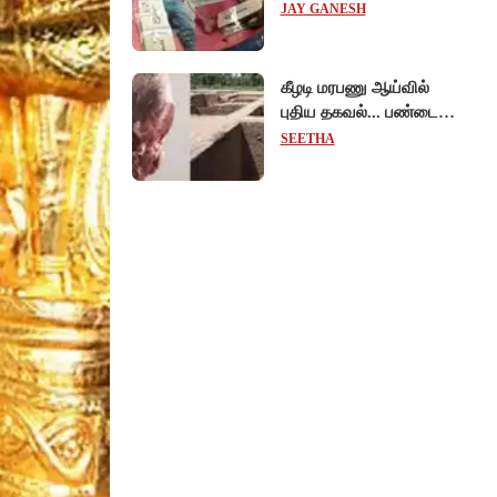
மருத்துவமனையில்
JAY GANESH
விநோத சிகிச்சை...
அதிர்ச்சி வீடியோ!
கீழடி மரபணு ஆய்வில்
புதிய தகவல்... பண்டைய
தமிழர்கள் உணவில்
SEETHA
அதிகளவு இறைச்சி
பயன்பாடு!