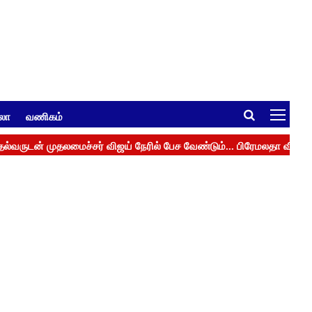
ுலா
வணிகம்