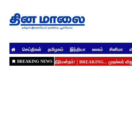
செய்திகள்
தமிழகம்
இந்தியா
உலகம்
சினிமா
வ