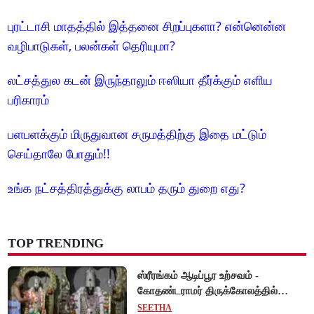
புரட்டாசி மாதத்தில் இத்தனை சிறப்புகளா? என்னென்ன
வழிபாடுகள், பலன்கள் தெரியுமா?
லட்சத்துல கடன் இருந்தாலும் ஈஸியா தீர்க்கும் எளிய
பரிகாரம்
பளபளக்கும் மிருதுவான சருமத்திற்கு இதை மட்டும்
செய்தாலே போதும்!!
உங்க நட்சத்திரத்துக்கு லாபம் தரும் துறை எது?
TOP TRENDING
ஸ்ரீரங்கம் ஆடிப்பூர உற்சவம் -
கோதண்டராமர் திருக்கோலத்தில்
ஆண்டாள் நாச்சியார்!
SEETHA