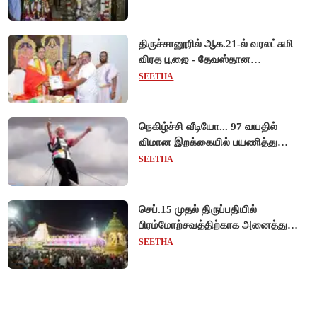
திருச்சானூரில் ஆக.21-ல் வரலட்சுமி
விரத பூஜை - தேவஸ்தான
அறங்காவலர் குழு தலைவருக்கு
SEETHA
முறைப்படி அழைப்பு!
நெகிழ்ச்சி வீடியோ... 97 வயதில்
விமான இறக்கையில் பயணித்து
கின்னஸ் சாதனை படைத்த பிரிட்டன்
SEETHA
பாட்டி!
செப்.15 முதல் திருப்பதியில்
பிரம்மோற்சவத்திற்காக அனைத்து
சிறப்பு தரிசனங்களும் ரத்து -
SEETHA
தேவஸ்தானம் முக்கிய அறிவிப்பு!