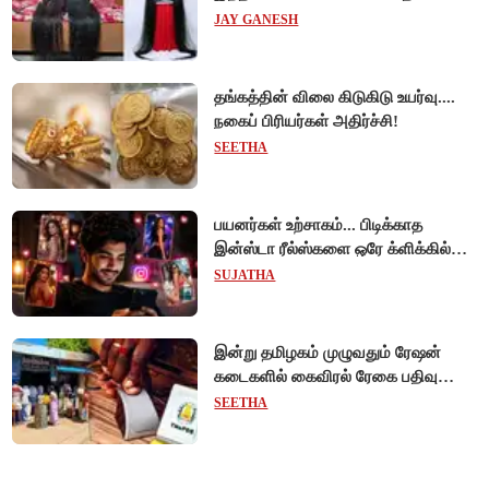
JAY GANESH
தங்கத்தின் விலை கிடுகிடு உயர்வு....
நகைப் பிரியர்கள் அதிர்ச்சி!
SEETHA
பயனர்கள் உற்சாகம்... பிடிக்காத
இன்ஸ்டா ரீல்ஸ்களை ஒரே க்ளிக்கில்
மாற்றியமைக்கலாம்!
SUJATHA
இன்று தமிழகம் முழுவதும் ரேஷன்
கடைகளில் கைவிரல் ரேகை பதிவு
சிறப்பு முகாம்!
SEETHA