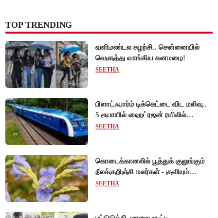
TOP TRENDING
வளிமண்டல சுழற்சி.. சென்னையில்
வெளுத்து வாங்கிய கனமழை!
SEETHA
பிளாட்ஃபார்ம் டிக்கெட்டை விட மலிவு..
5 ரூபாயில் ஹைட்ரஜன் ரயிலில்
பயணிக்கலாம்!
SEETHA
கொடைக்கானலில் பூத்துக் குலுங்கும்
நீலக்குறிஞ்சி மலர்கள் - குவியும்
சுற்றுலாப் பயணிகள்!
SEETHA