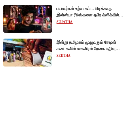
பயனர்கள் உற்சாகம்... பிடிக்காத
இன்ஸ்டா ரீல்ஸ்களை ஒரே க்ளிக்கில்
மாற்றியமைக்கலாம்!
SUJATHA
இன்று தமிழகம் முழுவதும் ரேஷன்
கடைகளில் கைவிரல் ரேகை பதிவு
சிறப்பு முகாம்!
SEETHA