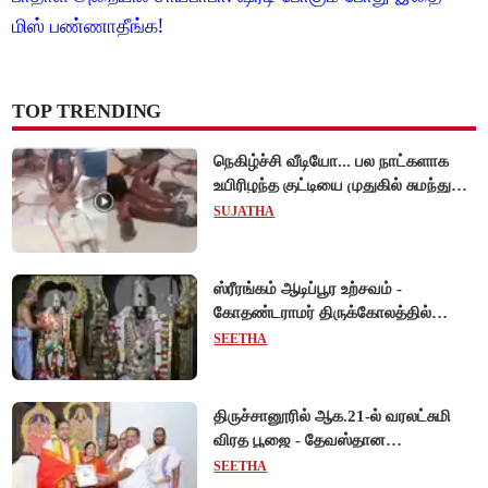
மிஸ் பண்ணாதீங்க!
TOP TRENDING
நெகிழ்ச்சி வீடியோ... பல நாட்களாக
உயிரிழந்த குட்டியை முதுகில் சுமந்து
நீந்திய டால்பின்... உலகை உலுக்கிய
SUJATHA
தாய்ப்பாசம் !
ஸ்ரீரங்கம் ஆடிப்பூர உற்சவம் -
கோதண்டராமர் திருக்கோலத்தில்
ஆண்டாள் நாச்சியார்!
SEETHA
திருச்சானூரில் ஆக.21-ல் வரலட்சுமி
விரத பூஜை - தேவஸ்தான
அறங்காவலர் குழு தலைவருக்கு
SEETHA