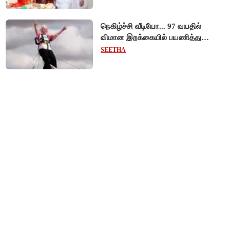
முறைப்படி அழைப்பு!
நெகிழ்ச்சி வீடியோ... 97 வயதில்
விமான இறக்கையில் பயணித்து
கின்னஸ் சாதனை படைத்த பிரிட்டன்
SEETHA
பாட்டி!