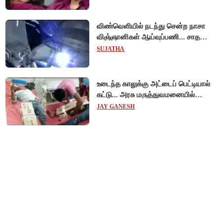
நீதிமன்றம்!
விண்வெளியில் நடந்து சென்ற நாசா
விஞ்ஞானிகள் ஆய்வுப்பணி... சாதனை
!
SUJATHA
உடைந்த காலுக்கு அட்டைப் பெட்டியால்
கட்டு... அரசு மருத்துவமனையில்
விநோத சிகிச்சை... அதிர்ச்சி வீடியோ!
JAY GANESH