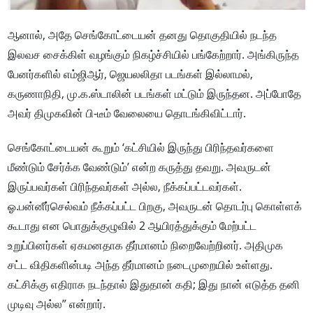
ஆனால், அதே செங்கோட்டையன் தனது தொகுதியில் நடந்த
இலவச சைக்கிள் வழங்கும் நிகழ்ச்சியில் பங்கேற்றார். அங்கிருந்த
பேனர்களில் எம்ஜிஆர், ஜெயலலிதா படங்கள் இல்லாமல்,
கருணாநிதி, மு.க.ஸ்டாலின் படங்கள் மட்டும் இருந்தன. அப்போதே
அவர் திமுகவின் பி-டீம் வேலையை தொடங்கிவிட்டார்.
செங்கோட்டையன் கூறும் ‘கட்சியில் இருந்து பிரிந்தவர்களை
மீண்டும் சேர்க்க வேண்டும்’ என்ற கருத்து தவறு. அவருடன்
இருப்பவர்கள் பிரிந்தவர்கள் அல்ல, நீக்கப்பட்டவர்கள்.
ஓ.பன்னீர்செல்வம் நீக்கப்பட்ட பிறகு, அவருடன் தொடர்பு கொள்ளக்
கூடாது என பொதுக்குழுவில் 2 ஆயிரத்துக்கும் மேற்பட்ட
உறுப்பினர்கள் ஏகமனதாக தீர்மானம் நிறைவேற்றினர். அதிமுக
சட்ட விதிகளின்படி அந்த தீர்மானம் நடைமுறையில் உள்ளது.
கட்சிக்கு எதிராக நடந்தால் இதுதான் கதி; இது நான் எடுத்த தனி
முடிவு அல்ல” என்றார்.