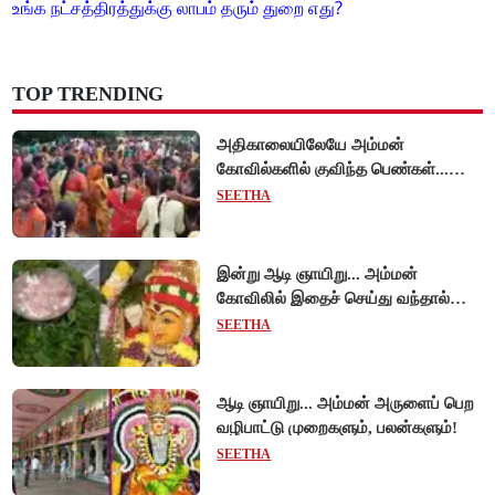
உங்க நட்சத்திரத்துக்கு லாபம் தரும் துறை எது?
TOP TRENDING
அதிகாலையிலேயே அம்மன்
கோவில்களில் குவிந்த பெண்கள்...
களைகட்டிய ஆடி ஞாயிறு
SEETHA
கொண்டாட்டம்!
இன்று ஆடி ஞாயிறு... அம்மன்
கோவிலில் இதைச் செய்து வந்தால்
திருஷ்டி விலகும்.. காரிய தடைகள்
SEETHA
நீங்கும்!
ஆடி ஞாயிறு... அம்மன் அருளைப் பெற
வழிபாட்டு முறைகளும், பலன்களும்!
SEETHA