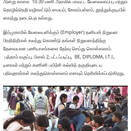
அன்று காலை 10.30 மணி அளவில் மாவட்ட வேலைவாய்ப்பு மற்றும்
தொழில்நெறி வழிகாட்டும் மையம், கோரம்பள்ளம், தூத்துக்குடியில்
வைத்து நடைபெற உள்ளது.
இம்முகாமில் வேலையளிக்கும் (Employer) தனியார் நிறுவன
பிரதிநிதிகள் கலந்து கொண்டு தங்கள் நிறுவனத்திற்கு
தேவையான பணியாளர்களை தேர்வு செய்து கொள்ளலாம்.
பத்தாம் வகுப்பு, பிளஸ் 2, பட்டப்படிப்பு, BE, DIPLOMA, I.T.I.,
டிரைவர் மற்றும் கணினி பயிற்சி கல்வித் தகுதியுடைய
பதிவுதாரர்கள் கலந்துகொள்ளலாம் எனவும் தெரிவிக்கப்படுகிறது.