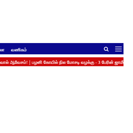
ுலா
வணிகம்