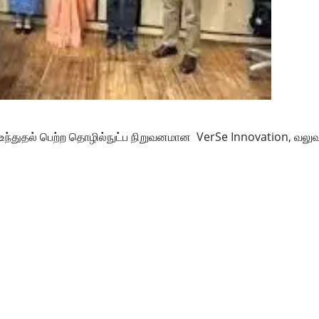
 உந்துதல் பெற்ற தொழில்நுட்ப நிறுவனமான VerSe Innovation, வலு