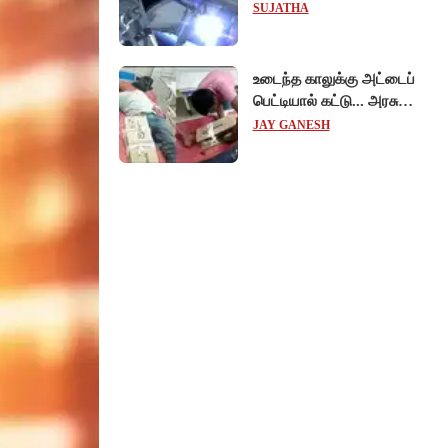
விஞ்ஞானிகள்
SUJATHA
ஆய்வுப்பணி... சாதனை !
உடைந்த காலுக்கு அட்டைப்
பெட்டியால் கட்டு... அரசு
மருத்துவமனையில்
JAY GANESH
விநோத சிகிச்சை...
அதிர்ச்சி வீடியோ!