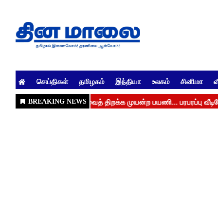
செய்திகள்
தமிழகம்
இந்தியா
உலகம்
சினிமா
வ