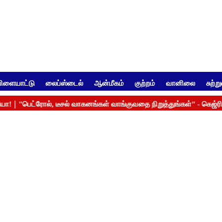
ிளையாட்டு
லைப்ஸ்டைல்
ஆன்மீகம்
குற்றம்
வானிலை
சுற்ற