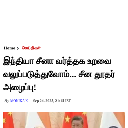
Home
செய்திகள்
இந்தியா சீனா வர்த்தக உறவை
வலுப்படுத்துவோம்... சீன தூதர்
அழைப்பு!
By
Sep 24, 2025, 21:15 IST
MONIKA K