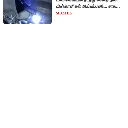
விண்வெளியில் நடந்து சென்ற நாசா
விஞ்ஞானிகள் ஆய்வுப்பணி... சாதனை
!
SUJATHA