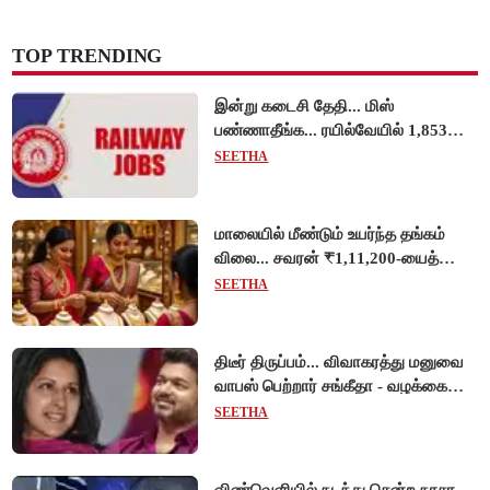
TOP TRENDING
இன்று கடைசி தேதி... மிஸ்
பண்ணாதீங்க... ரயில்வேயில் 1,853
அப்ரண்டிஸ் பணியிடங்களுக்கு
SEETHA
விண்ணப்பங்கள் வரவேற்பு!
மாலையில் மீண்டும் உயர்ந்த தங்கம்
விலை... சவரன் ₹1,11,200-யைத்
தொட்டது!
SEETHA
திடீர் திருப்பம்... விவாகரத்து மனுவை
வாபஸ் பெற்றார் சங்கீதா - வழக்கை
முடித்து வைத்தது செங்கல்பட்டு
SEETHA
நீதிமன்றம்!