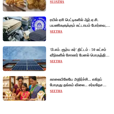
ரூ.1,10,000-ஐ கடந்து விற்பனை!
SUJATHA
ரயில் ஏசி பெட்டிகளில் ஆர்.ஏ.சி.
பயணிகளுக்கும் கட்டாயம் போர்வை,
கம்பளி வழங்க உத்தரவு!
SEETHA
'பி.எம். சூர்ய கர்' திட்டம் - 50 லட்சம்
வீடுகளில் சோலார் பேனல் பொருத்தி
மத்திய அரசு சாதனை!
SEETHA
காலையிலேயே அதிர்ச்சி... எகிறப்
போகுது தங்கம் விலை... சர்வதேச
சந்தையில் $192 உயர்வு - இந்திய
SEETHA
சந்தையில் பெரும்தாக்கம்!