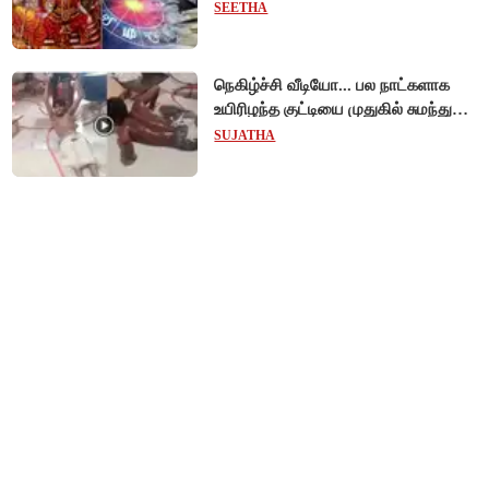
SEETHA
நெகிழ்ச்சி வீடியோ... பல நாட்களாக
உயிரிழந்த குட்டியை முதுகில் சுமந்து
நீந்திய டால்பின்... உலகை உலுக்கிய
SUJATHA
தாய்ப்பாசம் !