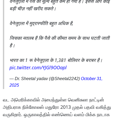
वेनेजुएला में पैसे का मूल्य बहुत कम हो गया है। इससे आप कोई
बड़ी चीज़ नहीं खरीद सकते।
वेनेजुएला में मुद्रास्फीति बहुत अधिक है,
जिसका मतलब है कि पैसे की कीमत समय के साथ घटती जाती
है।
भारत का 1 रू वेनेजुएला के 1,381 बोलिवर के बराबर है।
pic.twitter.com/YJGl9OOapl
— Dr. Sheetal yadav (@Sheetal2242)
October 31,
2025
வட அமெரிக்காவில் அமைந்துள்ள வெனிசுலா நாட்டின்
அதிபராக நிக்கோலஸ் மதுரோ 2013 முதல் பதவி வகித்து
வருகிறார். ஒருகாலத்தில் எண்ணெய் வளம் மிக்க நாடாக