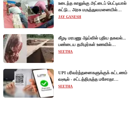
உடைந்த காலுக்கு அட்டைப் பெட்டியால்
கட்டு... அரசு மருத்துவமனையில்
விநோத சிகிச்சை... அதிர்ச்சி வீடியோ!
JAY GANESH
கீழடி மரபணு ஆய்வில் புதிய தகவல்...
பண்டைய தமிழர்கள் உணவில்
அதிகளவு இறைச்சி பயன்பாடு!
SEETHA
UPI பரிவர்த்தனைகளுக்குக் கட்டணம்
வசூல் - சட்டத்திருத்த மசோதா
நிறைவேற்றம்!
SEETHA