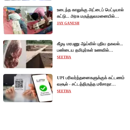
உடைந்த காலுக்கு அட்டைப் பெட்டியால்
கட்டு... அரசு மருத்துவமனையில்
விநோத சிகிச்சை... அதிர்ச்சி வீடியோ!
JAY GANESH
கீழடி மரபணு ஆய்வில் புதிய தகவல்...
பண்டைய தமிழர்கள் உணவில்
அதிகளவு இறைச்சி பயன்பாடு!
SEETHA
UPI பரிவர்த்தனைகளுக்குக் கட்டணம்
வசூல் - சட்டத்திருத்த மசோதா
நிறைவேற்றம்!
SEETHA