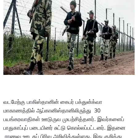
வடமேற்கு பாகிஸ்தானின் கைபர் பக்துன்க்வா
மாகாணத்தில் ஆப்கானிஸ்தானிலிருந்து 30
பயங்கரவாதிகள் ஊடுருவ முயற்சித்தனர். இவர்களைப்
பாதுகாப்புப் படையினர் சுட்டு கொல்லப்பட்டனர். இதனை
ராணுவ ஊடகப் பிரிவு அறிவித்துள்ளது. இது குறித்து