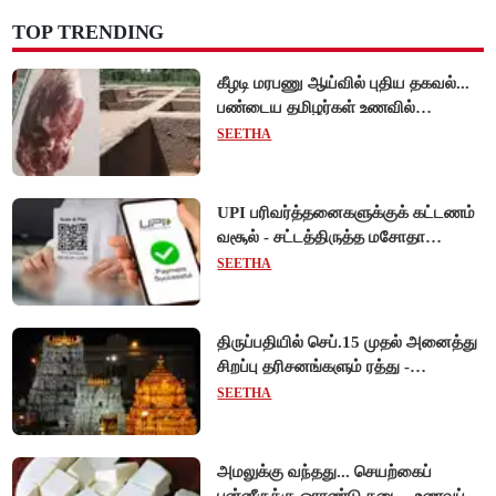
TOP TRENDING
கீழடி மரபணு ஆய்வில் புதிய தகவல்...
பண்டைய தமிழர்கள் உணவில்
அதிகளவு இறைச்சி பயன்பாடு!
SEETHA
UPI பரிவர்த்தனைகளுக்குக் கட்டணம்
வசூல் - சட்டத்திருத்த மசோதா
நிறைவேற்றம்!
SEETHA
திருப்பதியில் செப்.15 முதல் அனைத்து
சிறப்பு தரிசனங்களும் ரத்து -
பிரம்மோற்சவத்திற்கான ஏற்பாடுகள்
SEETHA
தீவிரம்!
அமலுக்கு வந்தது... செயற்கைப்