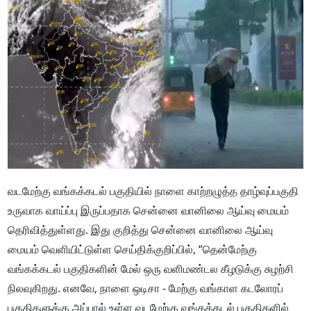
வடமேற்கு வங்கக்கடல் பகுதியில் நாளை காற்றழுத்த தாழ்வுப்பகுதி
உருவாக வாய்ப்பு இருப்பதாக சென்னை வானிலை ஆய்வு மையம்
தெரிவித்துள்ளது. இது குறித்து சென்னை வானிலை ஆய்வு
மையம் வெளியிட்டுள்ள செய்திக்குறிப்பில், “தென்மேற்கு
வங்கக்கடல் பகுதிகளின் மேல் ஒரு வளிமண்டல கீழடுக்கு சுழற்சி
நிலவுகிறது. எனவே, நாளை ஒடிசா - மேற்கு வங்காள கடலோரப்
பகுதிகளுக்கு அப்பால் உள்ள வடமேற்கு வங்கக்கடல் பகுதிகளில்