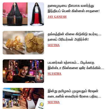
தலைமுடியை நீளமாக வளர்த்து
இந்தியப் பெண் கின்னஸ் சாதனை!
JAY GANESH
தங்கத்தின் விலை கிடுகிடு உயர்வு....
நகைப் பிரியர்கள் அதிர்ச்சி!
SEETHA
பயனர்கள் உற்சாகம்... பிடிக்காத
இன்ஸ்டா ரீல்ஸ்களை ஒரே க்ளிக்கில்
மாற்றியமைக்கலாம்!
SUJATHA
இன்று தமிழகம் முழுவதும் ரேஷன்
கடைகளில் கைவிரல் ரேகை பதிவு
சிறப்பு முகாம்!
SEETHA