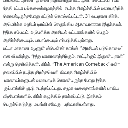
பாயிண்ட் யுஎஸ்ஏ இணை நிறுவனரும் கூட இவர் செப்டம்பர் 10ம்
தேதி உட்டா பல்கலைக்கழகத்தில் நடந்த நிகழ்ச்சியில் உரையாற்றிக்
கொண்டிருந்தபோது சுட்டுக் கொல்லப்பட்டார். 31 வயதான கிர்க்,
அமெரிக்க அதிபர் டிரம்பின் நெருங்கிய ஆதரவாளராக இருந்தவர்.
இந்த சம்பவம், அமெரிக்க அரசியல் வட்டாரங்களில் பெரும்
அதிர்ச்சியையும், பரபரப்பையும் ஏற்படுத்தியுள்ளது.
உட்டா மாகாண ஆளுநர் ஸ்பென்சர் காக்ஸ் “அரசியல் படுகொலை”
என விவரித்து, “இது மாகாணத்திற்கும், நாட்டிற்கும் இருண்ட நாள்”
என்று தெரிவித்தார். கிர்க், “The American Comeback” என்ற
தலைப்பில் நடந்த திறந்தவெளி விவாத நிகழ்ச்சியில்
மாணவர்களுடன் உரையாடிக் கொண்டிருந்த போது இந்த
துப்பாக்கிச் சூடு நடத்தப்பட்டது. சமூக வலைதளங்களில் பரவிய
வீடியோக்களில், கிர்க் கழுத்தில் தாக்கப்பட்டு, இரத்தம்
பெருக்கெடுத்து மயங்கி சரிவது பதிவாகியுள்ளது.