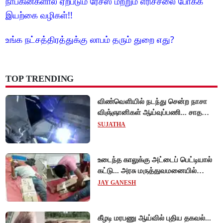
நாப்கின்களால் ஏற்படும் ரேசஸ் மற்றும் எரிச்சலை போக்க
இயற்கை வழிகள்!!
உங்க நட்சத்திரத்துக்கு லாபம் தரும் துறை எது?
TOP TRENDING
விண்வெளியில் நடந்து சென்ற நாசா
விஞ்ஞானிகள் ஆய்வுப்பணி... சாதனை
!
SUJATHA
உடைந்த காலுக்கு அட்டைப் பெட்டியால்
கட்டு... அரசு மருத்துவமனையில்
விநோத சிகிச்சை... அதிர்ச்சி வீடியோ!
JAY GANESH
கீழடி மரபணு ஆய்வில் புதிய தகவல்...