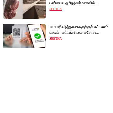
பண்டைய தமிழர்கள் உணவில்
அதிகளவு இறைச்சி பயன்பாடு!
SEETHA
UPI பரிவர்த்தனைகளுக்குக் கட்டணம்
வசூல் - சட்டத்திருத்த மசோதா
நிறைவேற்றம்!
SEETHA