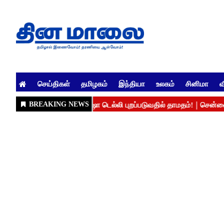
செய்திகள்
தமிழகம்
இந்தியா
உலகம்
சினிமா
வ