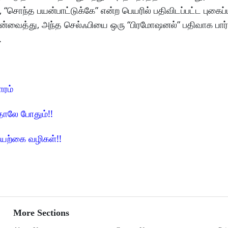
், “சொந்த பயன்பாட்டுக்கே” என்ற பெயரில் பதிவிடப்பட்ட புகைப
ுன்வைத்து, அந்த செல்ஃபியை ஒரு “பிரமோஷனல்” பதிவாக பார்
.
ாரம்
தாலே போதும்!!
 இயற்கை வழிகள்!!
More Sections