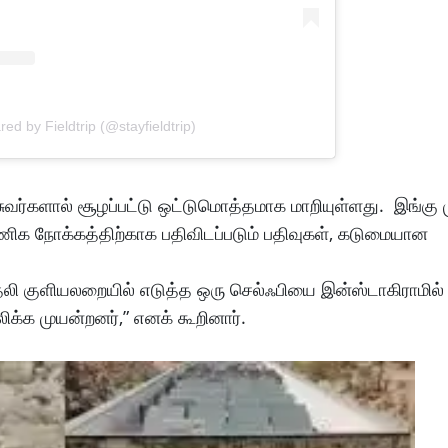
red by Fieldtrip (@stayfieldtrip)
ர்களால் சூழப்பட்டு ஒட்டுமொத்தமாக மாறியுள்ளது. இங்கு 
 வணிக நோக்கத்திற்காக பதிவிடப்படும் பதிவுகள், கடுமையான
தலி குளியலறையில் எடுத்த ஒரு செல்ஃபியை இன்ஸ்டாகிராமில் 
்க முயன்றனர்,” எனக் கூறினார்.