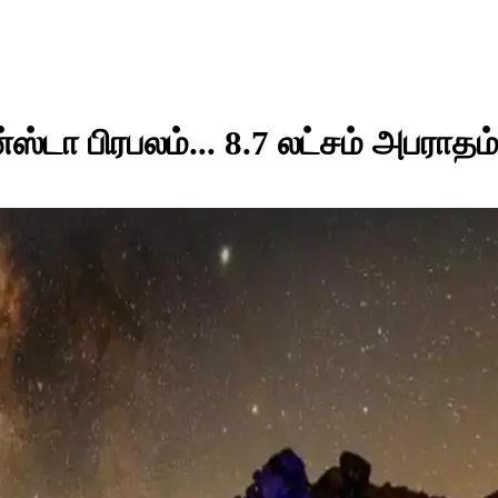
ன்ஸ்டா பிரபலம்... 8.7 லட்சம் அபராதம்.