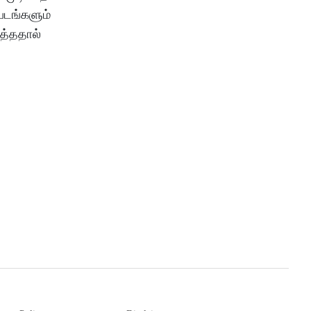
்படங்களும்
த்ததால்