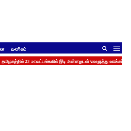
ுலா
வணிகம்