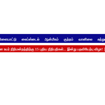
ிளையாட்டு
லைப்ஸ்டைல்
ஆன்மீகம்
குற்றம்
வானிலை
சுற்ற