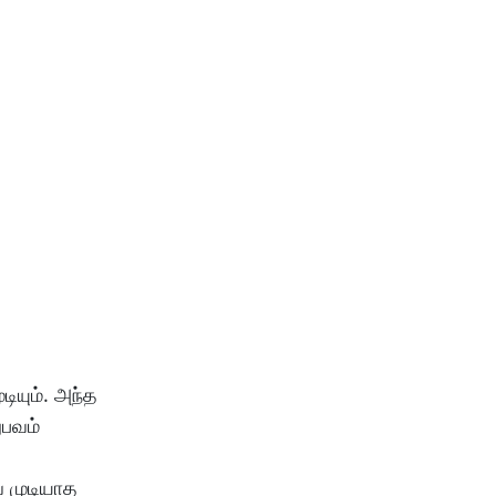
ியும். அந்த
ுபவம்
ே முடியாத