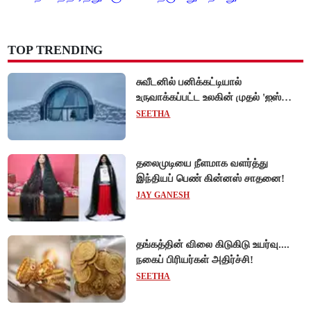
TOP TRENDING
சுவீடனில் பனிக்கட்டியால்
உருவாக்கப்பட்ட உலகின் முதல் 'ஐஸ்
ஓட்டல்'!
SEETHA
தலைமுடியை நீளமாக வளர்த்து
இந்தியப் பெண் கின்னஸ் சாதனை!
JAY GANESH
தங்கத்தின் விலை கிடுகிடு உயர்வு....
நகைப் பிரியர்கள் அதிர்ச்சி!
SEETHA