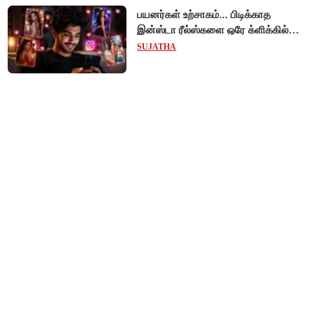
பயனர்கள் உற்சாகம்... பிடிக்காத
இன்ஸ்டா ரீல்ஸ்களை ஒரே க்ளிக்கில்
மாற்றியமைக்கலாம்!
SUJATHA