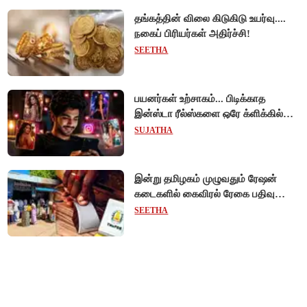
தங்கத்தின் விலை கிடுகிடு உயர்வு....
நகைப் பிரியர்கள் அதிர்ச்சி!
SEETHA
பயனர்கள் உற்சாகம்... பிடிக்காத
இன்ஸ்டா ரீல்ஸ்களை ஒரே க்ளிக்கில்
மாற்றியமைக்கலாம்!
SUJATHA
இன்று தமிழகம் முழுவதும் ரேஷன்
கடைகளில் கைவிரல் ரேகை பதிவு
சிறப்பு முகாம்!
SEETHA