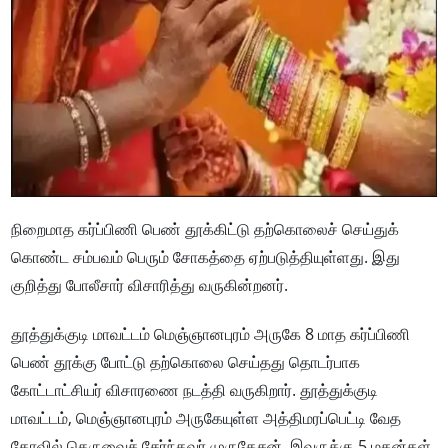
நிறைமாத கர்ப்பிணி பெண் தூக்கிட்டு தற்கொலைச் செய்துக்
கொண்ட சம்பவம் பெரும் சோகத்தை ஏற்படுத்தியுள்ளது. இது
குறித்து போலீசார் விசாரித்து வருகின்றனர்.
தூத்துக்குடி மாவட்டம் மெஞ்ஞானபுரம் அருகே 8 மாத கர்ப்பிணி
பெண் தூக்கு போட்டு தற்கொலை செய்தது தொடர்பாக
கோட்டாட்சியர் விசாரணை நடத்தி வருகிறார். தூத்துக்குடி
மாவட்டம், மெஞ்ஞானபுரம் அருகேயுள்ள அத்திமரப்பெட்டி வேத
கோவில் தெருவைச் சேர்ந்தவர் முருகேசன். இவருக்கு 5 மகன்கள்,