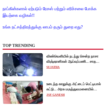
நாப்கின்களால் ஏற்படும் ரேசஸ் மற்றும் எரிச்சலை போக்க
இயற்கை வழிகள்!!
உங்க நட்சத்திரத்துக்கு லாபம் தரும் துறை எது?
TOP TRENDING
விண்வெளியில் நடந்து சென்ற நாசா
விஞ்ஞானிகள் ஆய்வுப்பணி... சாதனை
!
SUJATHA
உடைந்த காலுக்கு அட்டைப் பெட்டியால்
கட்டு... அரசு மருத்துவமனையில்
விநோத சிகிச்சை... அதிர்ச்சி வீடியோ!
JAY GANESH