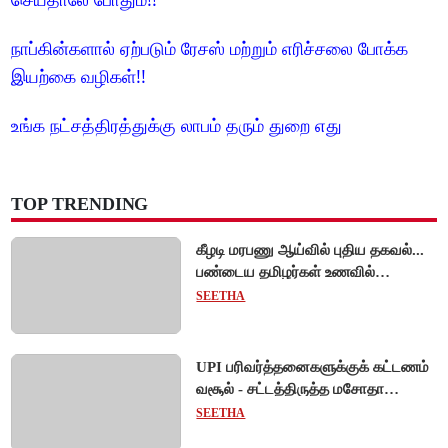
நாப்கின்களால் ஏற்படும் ரேசஸ் மற்றும் எரிச்சலை போக்க
இயற்கை வழிகள்!!
உங்க நட்சத்திரத்துக்கு லாபம் தரும் துறை எது
TOP TRENDING
கீழடி மரபணு ஆய்வில் புதிய தகவல்...
பண்டைய தமிழர்கள் உணவில்
அதிகளவு இறைச்சி பயன்பாடு!
SEETHA
UPI பரிவர்த்தனைகளுக்குக் கட்டணம்
வசூல் - சட்டத்திருத்த மசோதா
நிறைவேற்றம்!
SEETHA