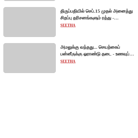
திருப்பதியில் செப்.15 முதல் அனைத்து
சிறப்பு தரிசனங்களும் ரத்து -
பிரம்மோற்சவத்திற்கான ஏற்பாடுகள்
SEETHA
தீவிரம்!
அமலுக்கு வந்தது... செயற்கைப்
பன்னீருக்கு ஓராண்டு தடை - உணவுப்
பாதுகாப்புத் துறை நடவடிக்கை!
SEETHA