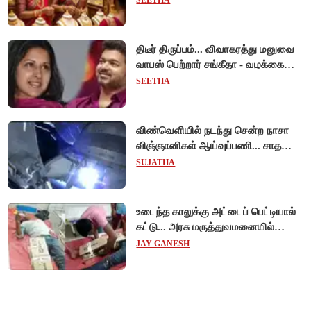
SEETHA
திடீர் திருப்பம்... விவாகரத்து மனுவை
வாபஸ் பெற்றார் சங்கீதா - வழக்கை
முடித்து வைத்தது செங்கல்பட்டு
SEETHA
நீதிமன்றம்!
விண்வெளியில் நடந்து சென்ற நாசா
விஞ்ஞானிகள் ஆய்வுப்பணி... சாதனை
!
SUJATHA
உடைந்த காலுக்கு அட்டைப் பெட்டியால்
கட்டு... அரசு மருத்துவமனையில்
விநோத சிகிச்சை... அதிர்ச்சி வீடியோ!
JAY GANESH