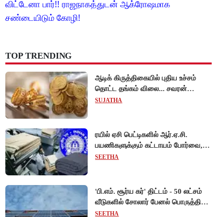
விட்டேனா பார்!! ராஜநாகத்துடன் ஆக்ரோஷமாக
சண்டையிடும் கோழி!
TOP TRENDING
ஆடிக் கிருத்திகையில் புதிய உச்சம்
தொட்ட தங்கம் விலை... சவரன்
ரூ.1,10,000-ஐ கடந்து விற்பனை!
SUJATHA
ரயில் ஏசி பெட்டிகளில் ஆர்.ஏ.சி.
பயணிகளுக்கும் கட்டாயம் போர்வை,
கம்பளி வழங்க உத்தரவு!
SEETHA
'பி.எம். சூர்ய கர்' திட்டம் - 50 லட்சம்
வீடுகளில் சோலார் பேனல் பொருத்தி
மத்திய அரசு சாதனை!
SEETHA