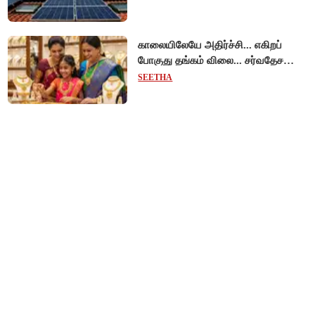
காலையிலேயே அதிர்ச்சி... எகிறப்
போகுது தங்கம் விலை... சர்வதேச
சந்தையில் $192 உயர்வு - இந்திய
SEETHA
சந்தையில் பெரும்தாக்கம்!