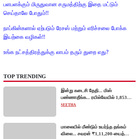
பளபளக்கும் மிருதுவான சருமத்திற்கு இதை மட்டும்
செய்தாலே போதும்!!
நாப்கின்களால் ஏற்படும் ரேசஸ் மற்றும் எரிச்சலை போக்க
இயற்கை வழிகள்!!
உங்க நட்சத்திரத்துக்கு லாபம் தரும் துறை எது?
TOP TRENDING
இன்று கடைசி தேதி... மிஸ்
பண்ணாதீங்க... ரயில்வேயில் 1,853
அப்ரண்டிஸ் பணியிடங்களுக்கு
SEETHA
விண்ணப்பங்கள் வரவேற்பு!
மாலையில் மீண்டும் உயர்ந்த தங்கம்
விலை... சவரன் ₹1,11,200-யைத்