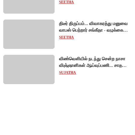
தொட்டது!
SEETHA
திடீர் திருப்பம்... விவாகரத்து மனுவை
வாபஸ் பெற்றார் சங்கீதா - வழக்கை
முடித்து வைத்தது செங்கல்பட்டு
SEETHA
நீதிமன்றம்!
விண்வெளியில் நடந்து சென்ற நாசா
விஞ்ஞானிகள் ஆய்வுப்பணி... சாதனை
!
SUJATHA