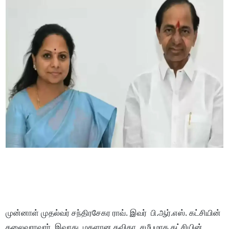
முன்னாள் முதல்வர் சந்திரசேகர ராவ். இவர் பி.ஆர்.எஸ். கட்சியின்
தலைவராவார். இவரது மகளான கவிதா, சமீபமாக கட்சியின்