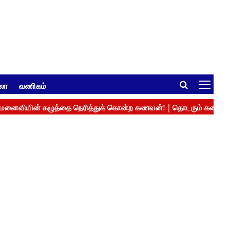
ுலா
வணிகம்