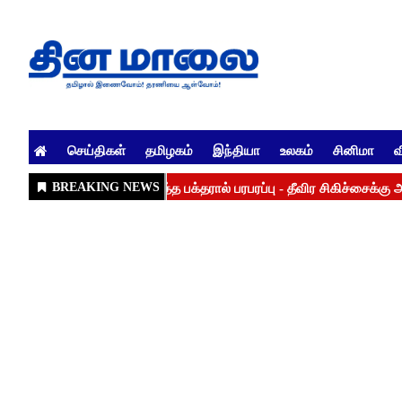
செய்திகள்
தமிழகம்
இந்தியா
உலகம்
சினிமா
வ