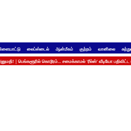
ிளையாட்டு
லைப்ஸ்டைல்
ஆன்மீகம்
குற்றம்
வானிலை
சுற்ற