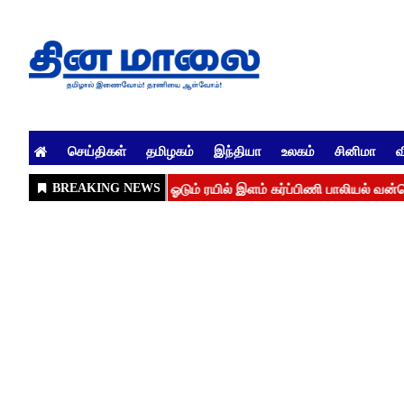
செய்திகள்
தமிழகம்
இந்தியா
உலகம்
சினிமா
வ