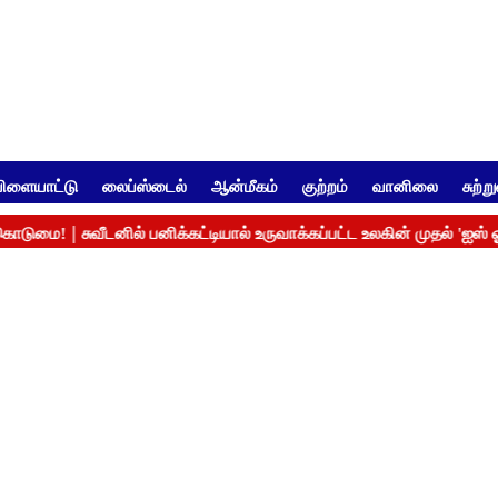
ிளையாட்டு
லைப்ஸ்டைல்
ஆன்மீகம்
குற்றம்
வானிலை
சுற்ற