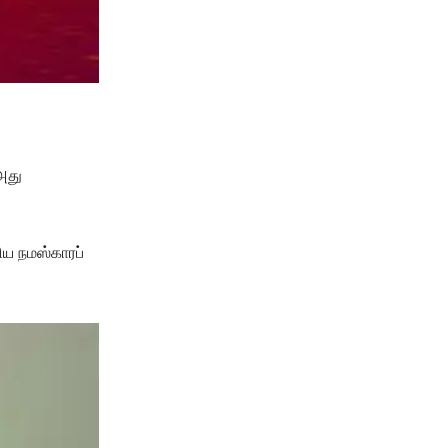
அது
ிய நமஸ்காரப்