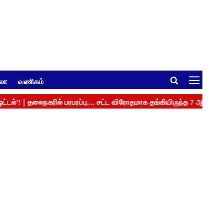
ுலா
வணிகம்