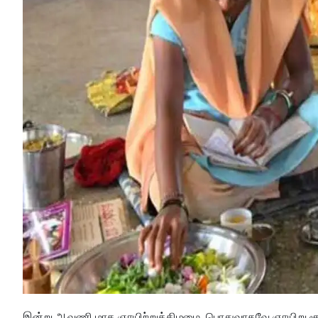
இன்று ஆவணி மாத ஞாயிற்றுக்கிழமை. பொதுவாகவே ஞாயிறு சூர