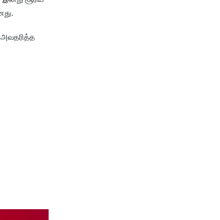
னது.
் அவதரித்த