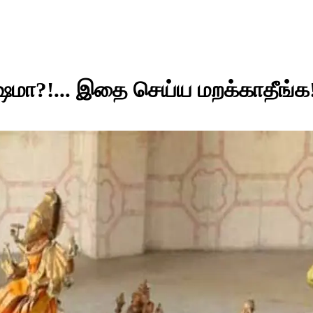
ா?!... இதை செய்ய மறக்காதீங்க