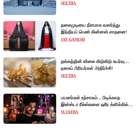
ஓட்டல்'!
SEETHA
தலைமுடியை நீளமாக வளர்த்து
இந்தியப் பெண் கின்னஸ் சாதனை!
JAY GANESH
தங்கத்தின் விலை கிடுகிடு உயர்வு....
நகைப் பிரியர்கள் அதிர்ச்சி!
SEETHA
பயனர்கள் உற்சாகம்... பிடிக்காத
இன்ஸ்டா ரீல்ஸ்களை ஒரே க்ளிக்கில்
மாற்றியமைக்கலாம்!
SUJATHA