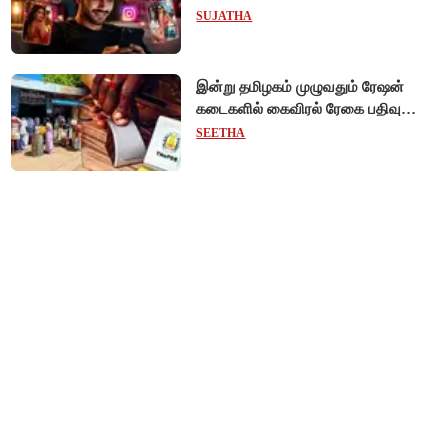
மாற்றியமைக்கலாம்!
SUJATHA
இன்று தமிழகம் முழுவதும் ரேஷன்
கடைகளில் கைவிரல் ரேகை பதிவு
சிறப்பு முகாம்!
SEETHA