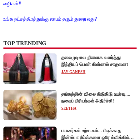
வழிகள்!!
உங்க நட்சத்திரத்துக்கு லாபம் தரும் துறை எது?
TOP TRENDING
தலைமுடியை நீளமாக வளர்த்து
இந்தியப் பெண் கின்னஸ் சாதனை!
JAY GANESH
தங்கத்தின் விலை கிடுகிடு உயர்வு....
நகைப் பிரியர்கள் அதிர்ச்சி!
SEETHA
பயனர்கள் உற்சாகம்... பிடிக்காத
இன்ஸ்டா ரீல்ஸ்களை ஒரே க்ளிக்கில்