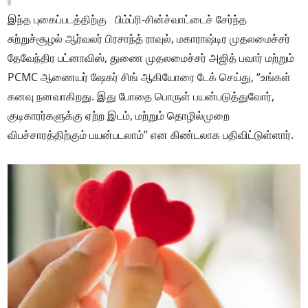
இந்த புகைப்படத்திற்கு பிம்ப்ரி-சின்ச்வாட்டைச் சேர்ந்த
சுற்றுச்சூழல் ஆர்வலர் பிரசாந்த் ராவுல், மகாராஷ்டிர முதலமைச்சர்
தேவேந்திர பட்னாவிஸ், துணை முதலமைச்சர் அஜித் பவார் மற்றும்
PCMC ஆணையர் ஷேகர் சிங் ஆகியோரை டேக் செய்து, “உங்கள்
கனவு நனவாகிறது. இது போதை பொருள் பயன்படுத்துவோர்,
குடிகாரர்களுக்கு ஏற்ற இடம், மற்றும் தொழில்முறை
விபச்சாரத்திற்கும் பயன்படலாம்” என கிண்டலாக பதிவிட்டுள்ளார்.