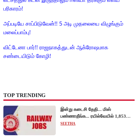
பரிகாரம்!
அப்படியே சாப்பிடுவேன்!! 5 அடி முதலையை விழுங்கும்
மலைப்பாம்பு!
விட்டேனா பார்!! ராஜநாகத்துடன் ஆக்ரோஷமாக
சண்டையிடும் கோழி!
TOP TRENDING
இன்று கடைசி தேதி... மிஸ்
பண்ணாதீங்க... ரயில்வேயில் 1,853
அப்ரண்டிஸ் பணியிடங்களுக்கு
SEETHA
விண்ணப்பங்கள் வரவேற்பு!