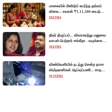
மாலையில் மீண்டும் உயர்ந்த தங்கம்
விலை... சவரன் ₹1,11,200-யைத்
தொட்டது!
SEETHA
திடீர் திருப்பம்... விவாகரத்து மனுவை
வாபஸ் பெற்றார் சங்கீதா - வழக்கை
முடித்து வைத்தது செங்கல்பட்டு
SEETHA
நீதிமன்றம்!
விண்வெளியில் நடந்து சென்ற நாசா
விஞ்ஞானிகள் ஆய்வுப்பணி... சாதனை
!
SUJATHA