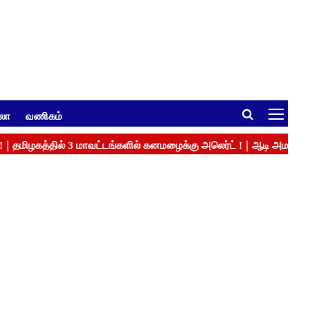
ுலா
வணிகம்