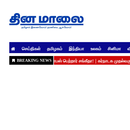
செய்திகள்
தமிழகம்
இந்தியா
உலகம்
சினிமா
வ