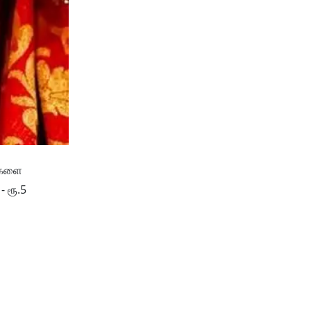
புகளை
- ரூ.5