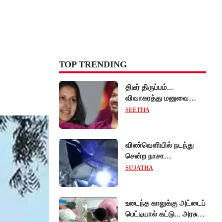
TOP TRENDING
திடீர் திருப்பம்...
விவாகரத்து மனுவை
வாபஸ் பெற்றார் சங்கீதா -
SEETHA
வழக்கை முடித்து
வைத்தது செங்கல்பட்டு
நீதிமன்றம்!
விண்வெளியில் நடந்து
சென்ற நாசா
விஞ்ஞானிகள்
SUJATHA
ஆய்வுப்பணி... சாதனை !
உடைந்த காலுக்கு அட்டைப்
பெட்டியால் கட்டு... அரசு