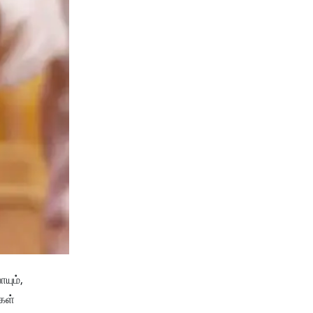
யும்,
கள்