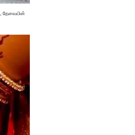
்,
தேவையின்