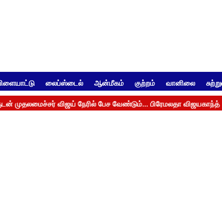
ிளையாட்டு
லைப்ஸ்டைல்
ஆன்மீகம்
குற்றம்
வானிலை
சுற்ற