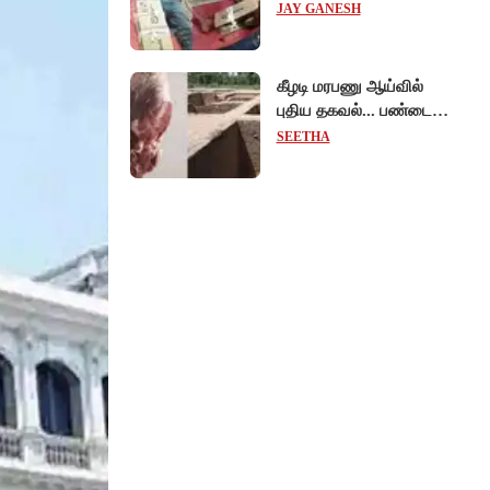
மருத்துவமனையில்
JAY GANESH
விநோத சிகிச்சை...
அதிர்ச்சி வீடியோ!
கீழடி மரபணு ஆய்வில்
புதிய தகவல்... பண்டைய
தமிழர்கள் உணவில்
SEETHA
அதிகளவு இறைச்சி
பயன்பாடு!