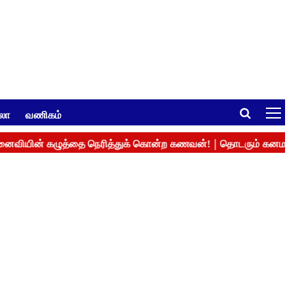
ுலா
வணிகம்