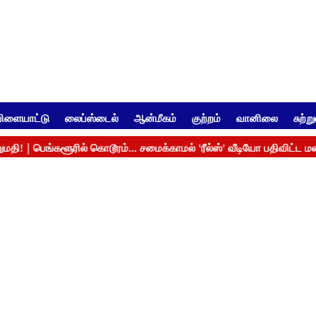
ிளையாட்டு
லைப்ஸ்டைல்
ஆன்மீகம்
குற்றம்
வானிலை
சுற்ற