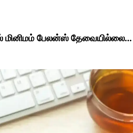
் மினிமம் பேலன்ஸ் தேவையில்லை...