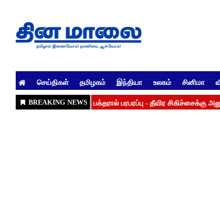
செய்திகள்
தமிழகம்
இந்தியா
உலகம்
சினிமா
வ